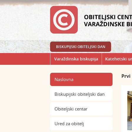
BISKUPIJSKI OBITELJSKI DAN
Varaždinska biskupija
Katehetski u
Prvi
Naslovna
Biskupijski obiteljski dan
Obiteljski centar
Ured za obitelj