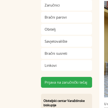
Zaručnici
Bračni parovi
Obitelj
Savjetovalište
Bračni susreti
Linkovi
Prijava na zaručnički tečaj
Obiteljski centar Varaždinske
U 
biskupije