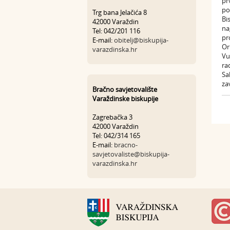
pr
po
Trg bana Jelačića 8
Bi
42000 Varaždin
na
Tel: 042/201 116
pr
E-mail:
obitelj@biskupija-
Or
varazdinska.hr
Vu
ra
Sa
za
Bračno savjetovalište
Varaždinske biskupije
Zagrebačka 3
42000 Varaždin
Tel: 042/314 165
E-mail:
bracno-
savjetovaliste@biskupija-
varazdinska.hr